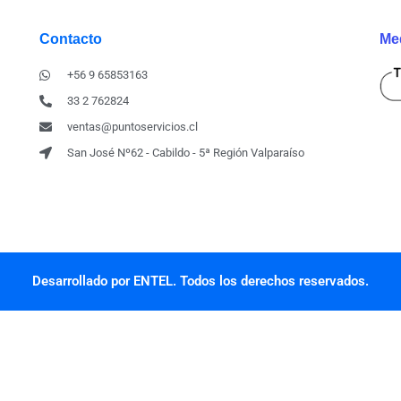
Contacto
Me
+56 9 65853163
33 2 762824
ventas@puntoservicios.cl
San José Nº62 - Cabildo - 5ª Región Valparaíso
Desarrollado por ENTEL. Todos los derechos reservados.