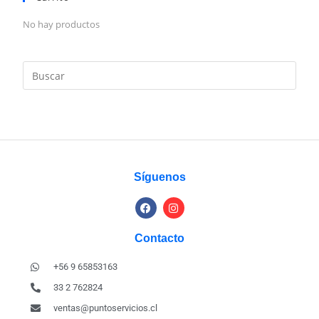
No hay productos
Síguenos
Contacto
+56 9 65853163
33 2 762824
ventas@puntoservicios.cl