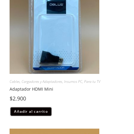
Cables, Cargadores y Adaptadores
,
Insumos PC
,
Para tu TV
Adaptador HDMI Mini
$
2.900
Añadir al carrito