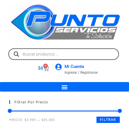
Mi Cuenta
0
$
0
Ingresar / Registrarse
Filtrar Por Precio
FILTRAR
PRECIO:
$3.990
—
$65.000