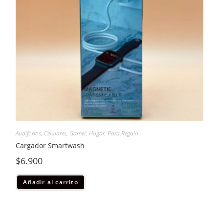
Audífonos
,
Celulares
,
Gamer
,
Hogar
,
Para Regalo
Cargador Smartwash
$
6.900
Añadir al carrito