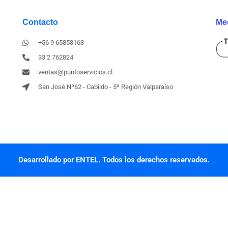
Contacto
Me
+56 9 65853163
33 2 762824
ventas@puntoservicios.cl
San José Nº62 - Cabildo - 5ª Región Valparaíso
Desarrollado por ENTEL. Todos los derechos reservados.