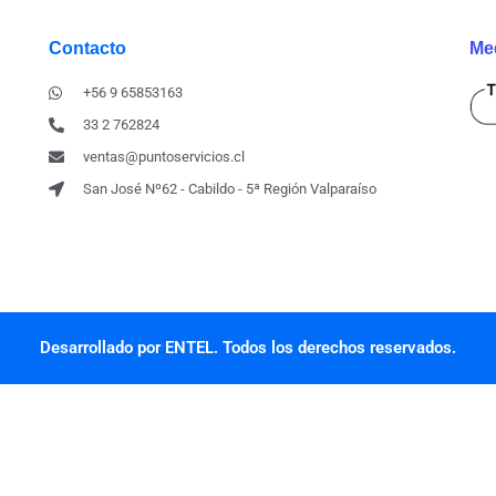
Contacto
Me
+56 9 65853163
33 2 762824
ventas@puntoservicios.cl
San José Nº62 - Cabildo - 5ª Región Valparaíso
Desarrollado por ENTEL. Todos los derechos reservados.