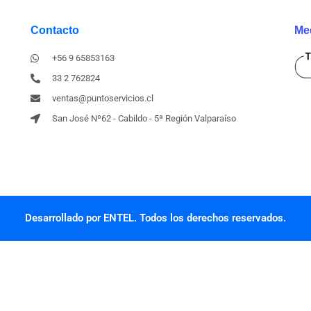
Contacto
Me
+56 9 65853163
33 2 762824
ventas@puntoservicios.cl
San José Nº62 - Cabildo - 5ª Región Valparaíso
Desarrollado por ENTEL. Todos los derechos reservados.