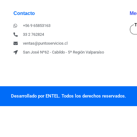
Contacto
Me
+56 9 65853163
33 2 762824
ventas@puntoservicios.cl
San José Nº62 - Cabildo - 5ª Región Valparaíso
Desarrollado por ENTEL. Todos los derechos reservados.