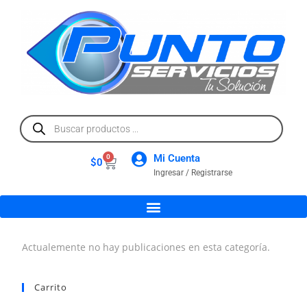
Mi Cuenta
0
$
0
Ingresar / Registrarse
Actualemente no hay publicaciones en esta categoría.
Carrito