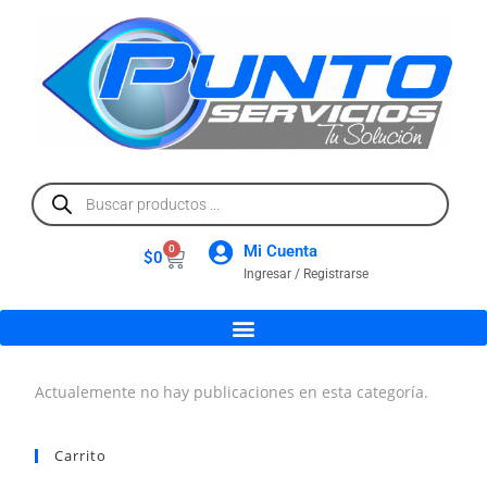
Mi Cuenta
0
$
0
Ingresar / Registrarse
Actualemente no hay publicaciones en esta categoría.
Carrito