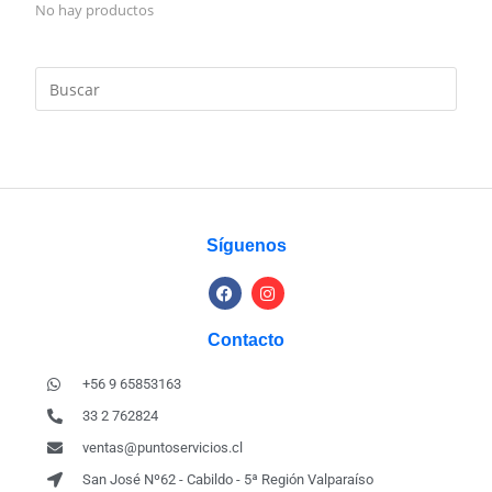
No hay productos
Síguenos
Contacto
+56 9 65853163
33 2 762824
ventas@puntoservicios.cl
San José Nº62 - Cabildo - 5ª Región Valparaíso