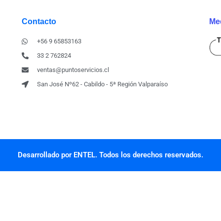
Contacto
Me
+56 9 65853163
33 2 762824
ventas@puntoservicios.cl
San José Nº62 - Cabildo - 5ª Región Valparaíso
Desarrollado por ENTEL. Todos los derechos reservados.