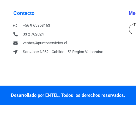
Contacto
Me
+56 9 65853163
33 2 762824
ventas@puntoservicios.cl
San José Nº62 - Cabildo - 5ª Región Valparaíso
Desarrollado por ENTEL. Todos los derechos reservados.