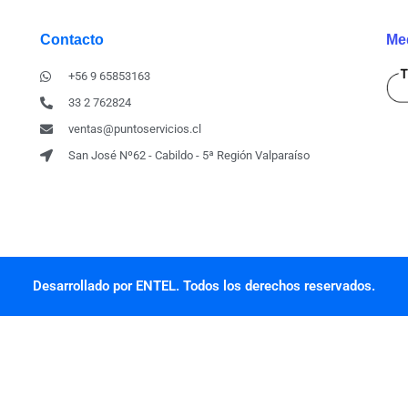
Contacto
Me
+56 9 65853163
33 2 762824
ventas@puntoservicios.cl
San José Nº62 - Cabildo - 5ª Región Valparaíso
Desarrollado por ENTEL. Todos los derechos reservados.