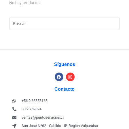
No hay productos
Síguenos
Contacto
+56 9 65853163
33 2 762824
ventas@puntoservicios.cl
San José Nº62 - Cabildo - 5ª Región Valparaíso