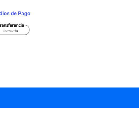
dios de Pago