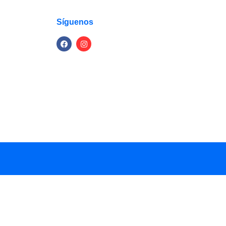
Síguenos