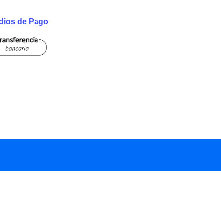
dios de Pago