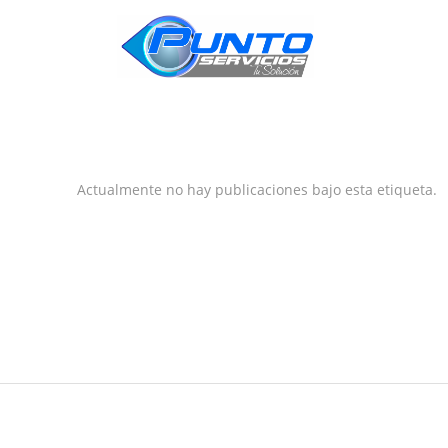
INICIO
Actualmente no hay publicaciones bajo esta etiqueta.