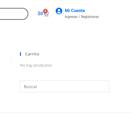
Mi Cuenta
0
$
0
Ingresar / Registrarse
CONTACTO
Carrito
No hay productos