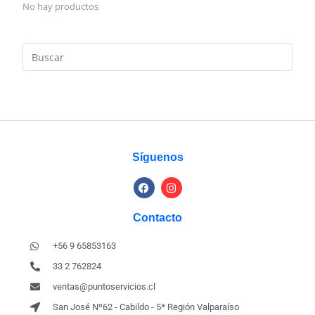
No hay productos
Síguenos
Contacto
+56 9 65853163
33 2 762824
ventas@puntoservicios.cl
San José Nº62 - Cabildo - 5ª Región Valparaíso