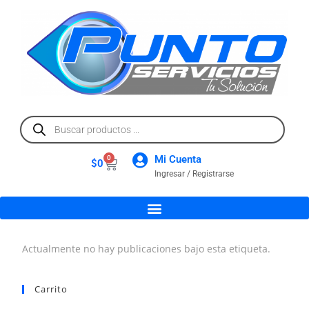
Mi Cuenta
0
$
0
Ingresar / Registrarse
Actualmente no hay publicaciones bajo esta etiqueta.
Carrito