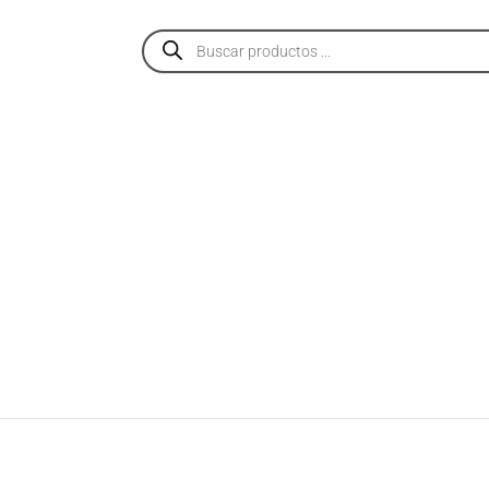
PRODUCTOS
SERVICIOS
NOSOTROS