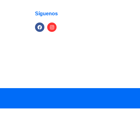
Síguenos