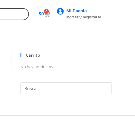
Mi Cuenta
0
$
0
Ingresar / Registrarse
CONTACTO
Carrito
No hay productos