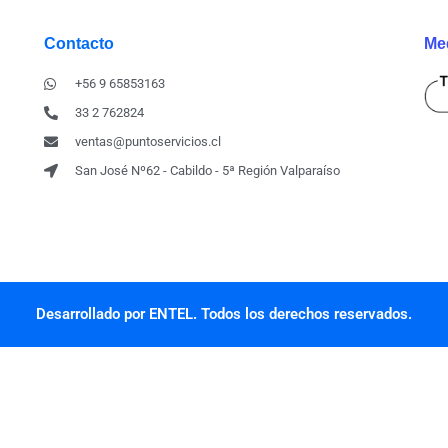
Contacto
Me
+56 9 65853163
33 2 762824
ventas@puntoservicios.cl
San José Nº62 - Cabildo - 5ª Región Valparaíso
Desarrollado por ENTEL. Todos los derechos reservados.