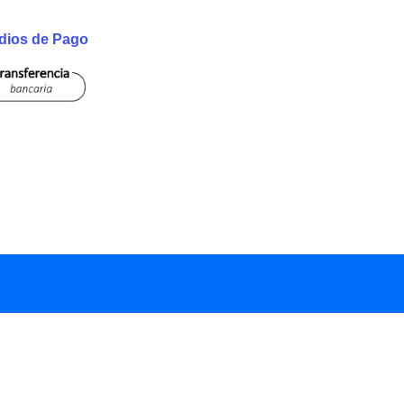
dios de Pago