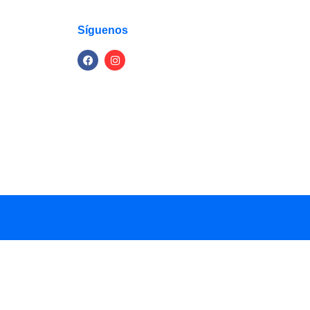
Síguenos