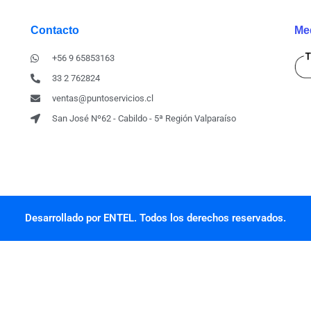
Contacto
Me
+56 9 65853163
33 2 762824
ventas@puntoservicios.cl
San José Nº62 - Cabildo - 5ª Región Valparaíso
Desarrollado por ENTEL. Todos los derechos reservados.