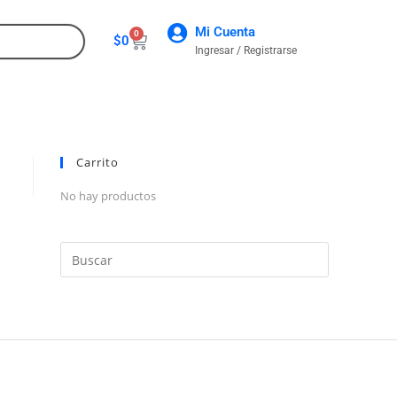
Mi Cuenta
0
$
0
Ingresar / Registrarse
CONTACTO
Carrito
No hay productos