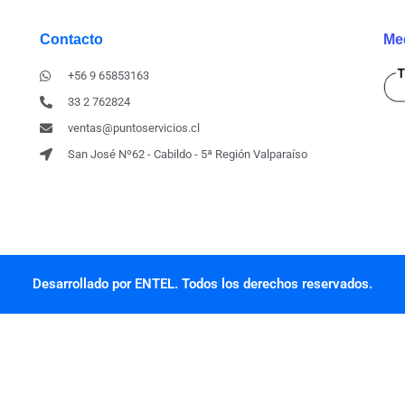
Contacto
Me
+56 9 65853163
33 2 762824
ventas@puntoservicios.cl
San José Nº62 - Cabildo - 5ª Región Valparaíso
Desarrollado por ENTEL. Todos los derechos reservados.