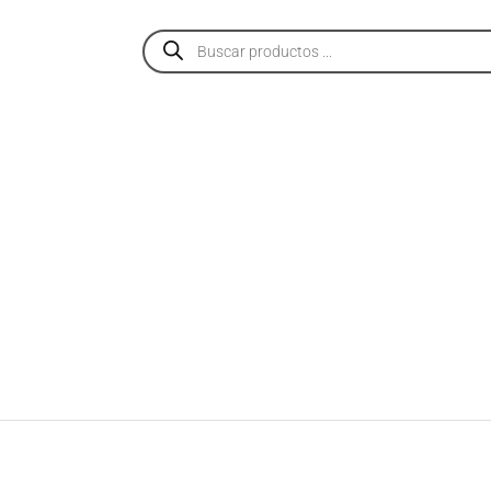
PRODUCTOS
SERVICIOS
NOSOTROS