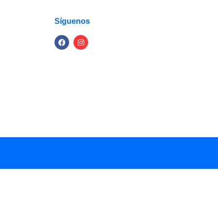
Síguenos