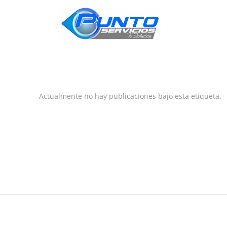
INICIO
Actualmente no hay publicaciones bajo esta etiqueta.