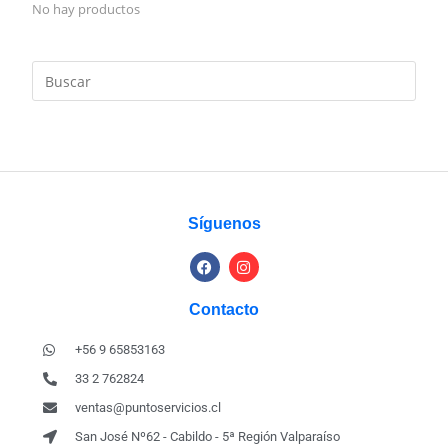
No hay productos
Síguenos
Contacto
+56 9 65853163
33 2 762824
ventas@puntoservicios.cl
San José Nº62 - Cabildo - 5ª Región Valparaíso