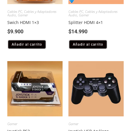
Cables PC
,
Cables y Adaptadores
Cables PC
,
Cables y Adaptadores
Audio
,
Gamer
Audio
,
Gamer
Swich HDMI 1×3
Splitter HDMI 4×1
$
9.900
$
14.990
Añadir al carrito
Añadir al carrito
Gamer
Gamer