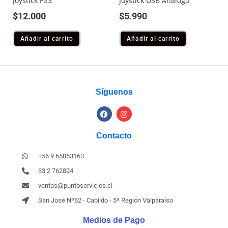
Joystick PS3
Joystick USB Análogo
$
12.000
$
5.990
Añadir al carrito
Añadir al carrito
Síguenos
Contacto
+56 9 65853163
33 2 762824
ventas@puntoservicios.cl
San José Nº62 - Cabildo - 5ª Región Valparaíso
Medios de Pago