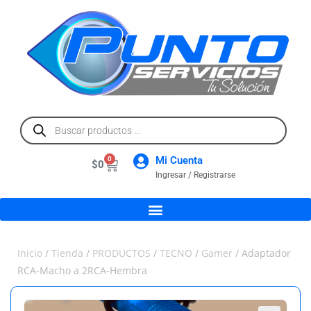
Mi Cuenta
0
$
0
Ingresar / Registrarse
Inicio
/
Tienda
/
PRODUCTOS
/
TECNO
/
Gamer
/ Adaptador
RCA-Macho a 2RCA-Hembra