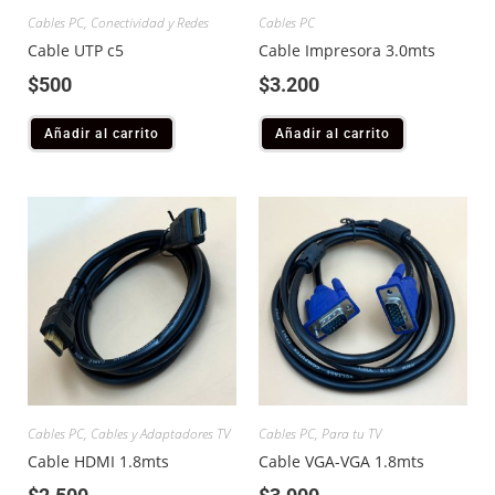
Cables PC
,
Conectividad y Redes
Cables PC
Cable UTP c5
Cable Impresora 3.0mts
$
500
$
3.200
Añadir al carrito
Añadir al carrito
Cables PC
,
Cables y Adaptadores TV
Cables PC
,
Para tu TV
Cable HDMI 1.8mts
Cable VGA-VGA 1.8mts