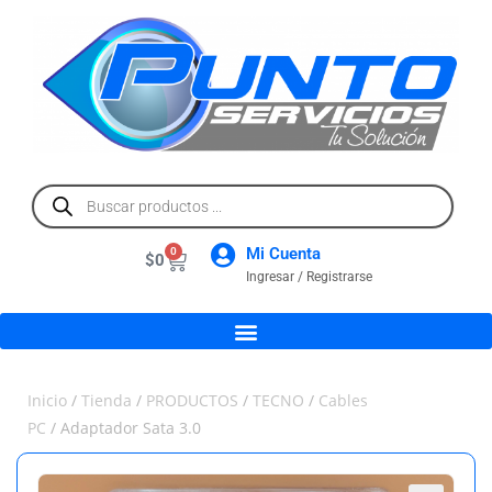
Mi Cuenta
0
$
0
Ingresar / Registrarse
Inicio
/
Tienda
/
PRODUCTOS
/
TECNO
/
Cables
PC
/ Adaptador Sata 3.0