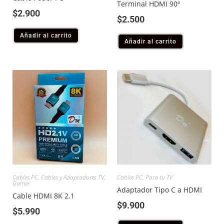
Terminal HDMI 90º
$
2.900
$
2.500
Añadir al carrito
Añadir al carrito
Cables PC
,
Cables y Adaptadores TV
,
Cables PC
,
Para tu TV
Gamer
Adaptador Tipo C a HDMI
Cable HDMI 8K 2.1
$
9.900
$
5.990