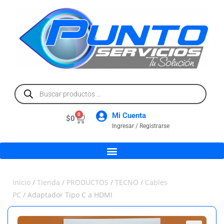
Mi Cuenta
0
$
0
Ingresar / Registrarse
Inicio
/
Tienda
/
PRODUCTOS
/
TECNO
/
Cables
PC
/ Adaptador Tipo C a HDMI