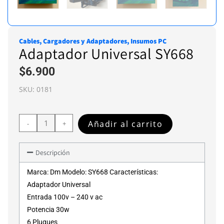
Cables, Cargadores y Adaptadores
,
Insumos PC
Adaptador Universal SY668
$
6.900
SKU:
0181
Añadir al carrito
-
+
Descripción
Marca: Dm Modelo: SY668 Características:
Adaptador Universal
Entrada 100v – 240 v ac
Potencia 30w
6 Plugues