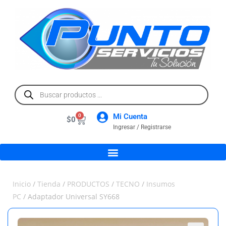
Mi Cuenta
0
$
0
Ingresar / Registrarse
Inicio
/
Tienda
/
PRODUCTOS
/
TECNO
/
Insumos
PC
/ Adaptador Universal SY668