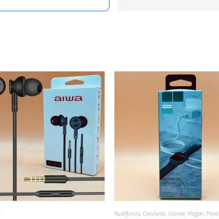
s
Audífonos
,
Celulares
,
Gamer
,
Hogar
,
Para