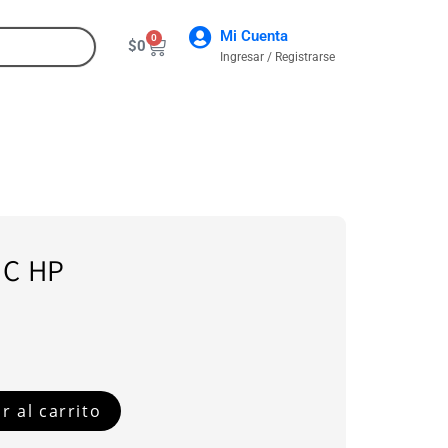
Mi Cuenta
0
$
0
Ingresar / Registrarse
CONTACTO
 C HP
r al carrito