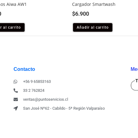
nos Aiwa AW1
Cargador Smartwash
0
$
6.900
r al carrito
Añadir al carrito
Contacto
Me
+56 9 65853163
33 2 762824
ventas@puntoservicios.cl
San José Nº62 - Cabildo - 5ª Región Valparaíso