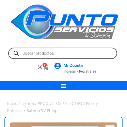
Mi Cuenta
0
$
0
Ingresar / Registrarse
Inicio
/
Tienda
/
PRODUCTOS
/
ELECTRO
/
Pilas y
Baterías
/ Batería 9V Philips