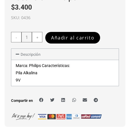
$
3.400
SKU:
0436
Añadir al carrito
-
+
Descripción
Marca: Philips Características:
Pila Alkalina
9V
Compartir en