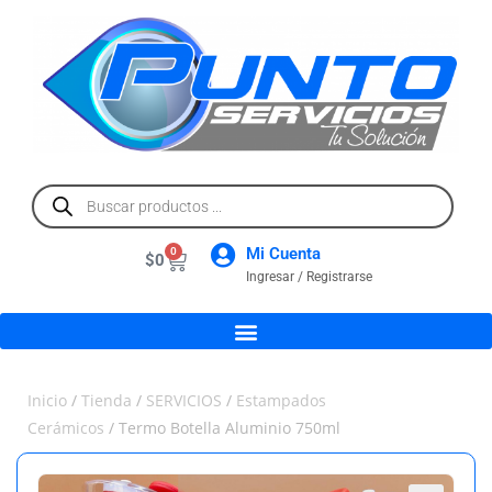
Mi Cuenta
0
$
0
Ingresar / Registrarse
Inicio
/
Tienda
/
SERVICIOS
/
Estampados
Cerámicos
/ Termo Botella Aluminio 750ml