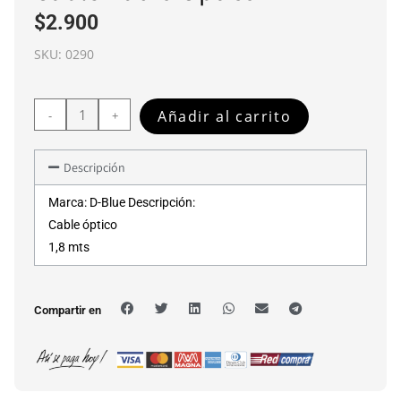
$
2.900
SKU:
0290
Añadir al carrito
-
+
Descripción
Marca: D-Blue Descripción:
Cable óptico
1,8 mts
Compartir en