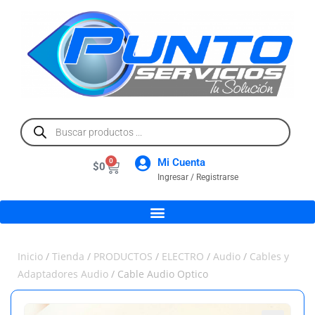
Mi Cuenta
0
$
0
Ingresar / Registrarse
Inicio
/
Tienda
/
PRODUCTOS
/
ELECTRO
/
Audio
/
Cables y
Adaptadores Audio
/ Cable Audio Optico