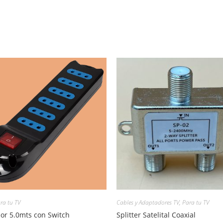
ra tu TV
Cables y Adaptadores TV
,
Para tu TV
or 5.0mts con Switch
Splitter Satelital Coaxial