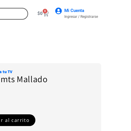
Mi Cuenta
0
$
0
Ingresar / Registrarse
CONTACTO
a tu TV
0mts Mallado
r al carrito