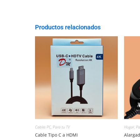
Productos relacionados
Cables PC
,
Para tu TV
Hogar
,
Pa
Cable Tipo C a HDMI
Alargad