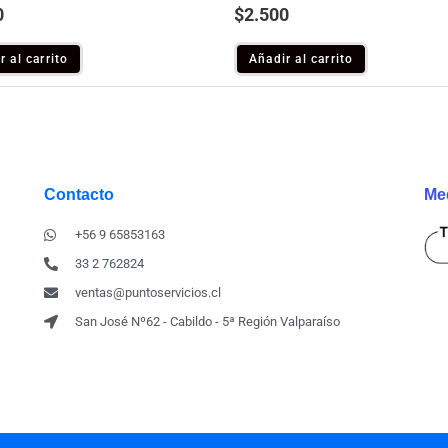
0
$
2.500
r al carrito
Añadir al carrito
Contacto
Me
+56 9 65853163
33 2 762824
ventas@puntoservicios.cl
San José Nº62 - Cabildo - 5ª Región Valparaíso