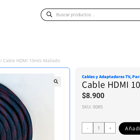
PRODUCTOS
SERVICIOS
NOSOTROS
/ Cable HDMI 10mts Mallado
Cables y Adaptadores TV
,
Par
Cable HDMI 1
$
8.900
SKU:
0085
Añadi
-
+