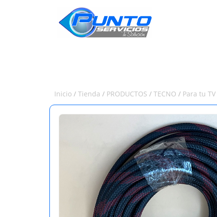
INICIO
Inicio
/
Tienda
/
PRODUCTOS
/
TECNO
/
Para tu TV