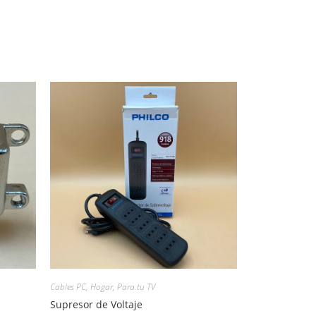
Cables PC
,
Hogar
,
Para tu TV
Supresor de Voltaje