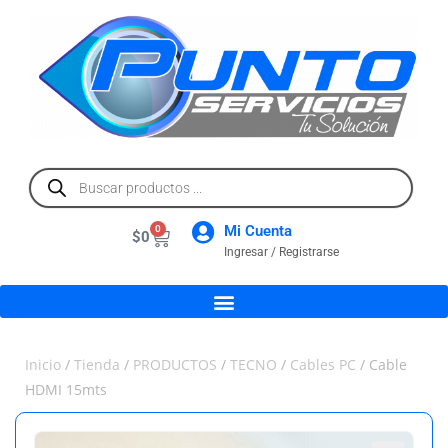
Mi Cuenta
0
$
0
Ingresar / Registrarse
Inicio
/
Tienda
/
PRODUCTOS
/
TECNO
/
Cables PC
/ Cable
HDMI 15mts