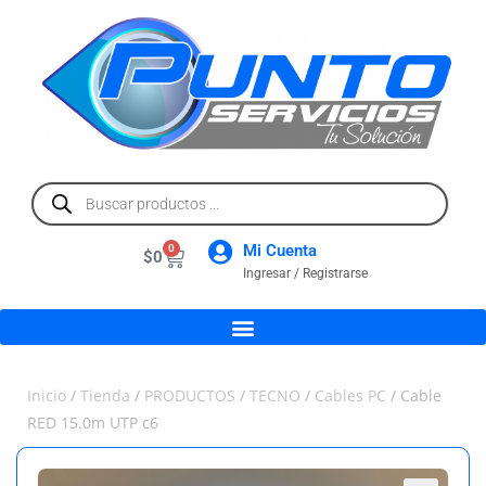
Mi Cuenta
0
$
0
Ingresar / Registrarse
Inicio
/
Tienda
/
PRODUCTOS
/
TECNO
/
Cables PC
/ Cable
RED 15.0m UTP c6