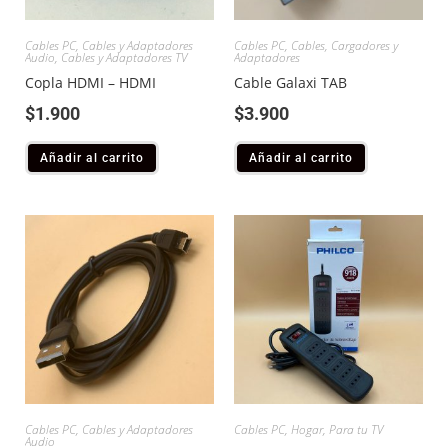
Cables PC
,
Cables y Adaptadores
Cables PC
,
Cables, Cargadores y
Audio
,
Cables y Adaptadores TV
Adaptadores
Copla HDMI – HDMI
Cable Galaxi TAB
$
1.900
$
3.900
Añadir al carrito
Añadir al carrito
Cables PC
,
Cables y Adaptadores
Cables PC
,
Hogar
,
Para tu TV
Audio