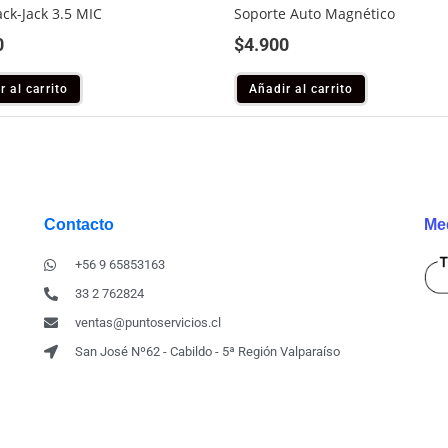
ack-Jack 3.5 MIC
Soporte Auto Magnético
0
$
4.900
r al carrito
Añadir al carrito
Contacto
Me
+56 9 65853163
33 2 762824
ventas@puntoservicios.cl
San José Nº62 - Cabildo - 5ª Región Valparaíso