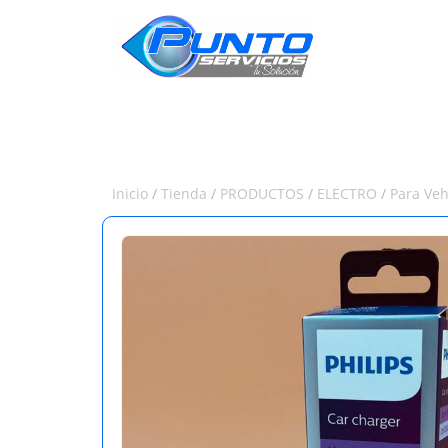
INICIO
Inicio
/
Tienda
/
PRODUCTOS
/
ELECTRO
/
Para Veh