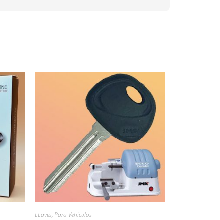
LLaves
,
Para Vehículos