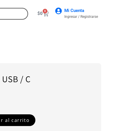
Mi Cuenta
0
$
0
Ingresar / Registrarse
CONTACTO
 USB / C
r al carrito