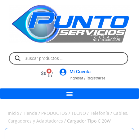
Mi Cuenta
0
$
0
Ingresar / Registrarse
Inicio
/
Tienda
/
PRODUCTOS
/
TECNO
/
Telefonía
/
Cables,
Cargadores y Adaptadores
/ Cargador Tipo C 20W