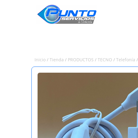
INICIO
Inicio
/
Tienda
/
PRODUCTOS
/
TECNO
/
Telefonía