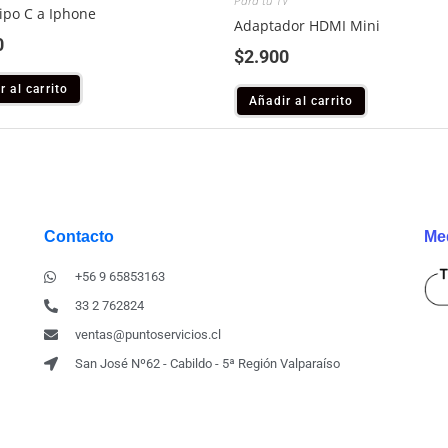
Para tu TV
ipo C a Iphone
Adaptador HDMI Mini
0
$
2.900
r al carrito
Añadir al carrito
Contacto
Me
+56 9 65853163
33 2 762824
ventas@puntoservicios.cl
San José Nº62 - Cabildo - 5ª Región Valparaíso