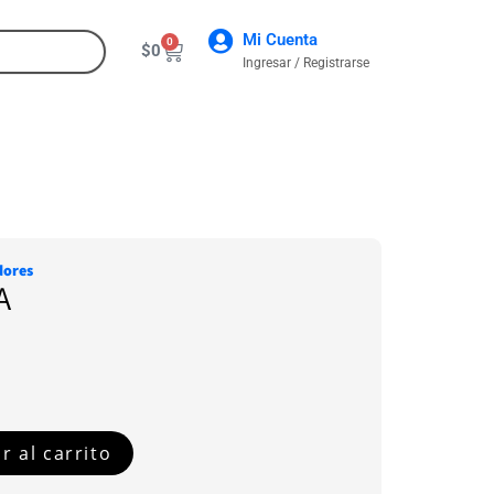
Mi Cuenta
0
$
0
Ingresar / Registrarse
CONTACTO
dores
A
r al carrito