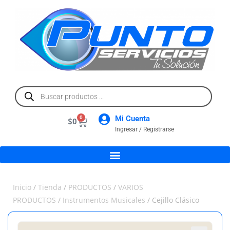
Mi Cuenta
0
$
0
Ingresar / Registrarse
Inicio
/
Tienda
/
PRODUCTOS
/
VARIOS
PRODUCTOS
/
Instrumentos Musicales
/ Cejillo Clásico