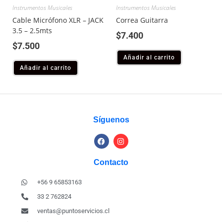
Instrumentos Musicales
Instrumentos Musicales
Cable Micrófono XLR – JACK
Correa Guitarra
3.5 – 2.5mts
$
7.400
$
7.500
Añadir al carrito
Añadir al carrito
Síguenos
Contacto
+56 9 65853163
33 2 762824
ventas@puntoservicios.cl