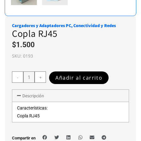
Cargadores y Adaptadores PC
,
Conectividad y Redes
Copla RJ45
$
1.500
SKU:
0193
Añadir al carrito
-
+
Descripción
Características:
Copla RJ45
Compartir en