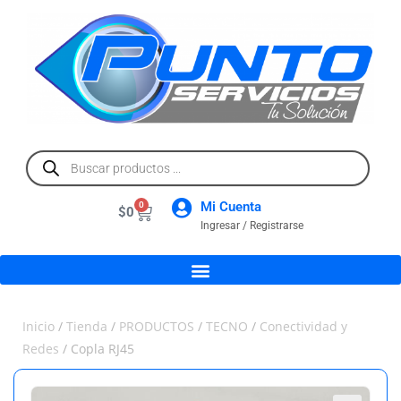
Mi Cuenta
0
$
0
Ingresar / Registrarse
Inicio
/
Tienda
/
PRODUCTOS
/
TECNO
/
Conectividad y
Redes
/ Copla RJ45