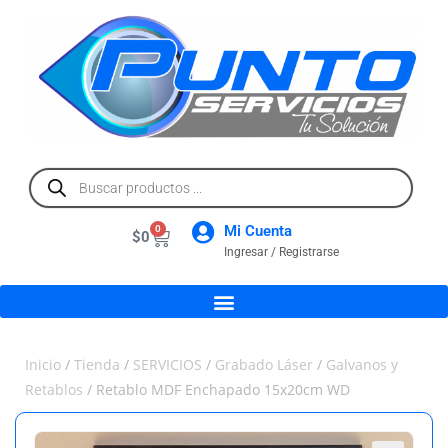
Mi Cuenta
0
$
0
Ingresar / Registrarse
Inicio
/
Tienda
/
SERVICIOS
/
Grabado Láser
/
Galvanos y
Retablos
/ Retablo MDF Enchapado 15x20cm WD