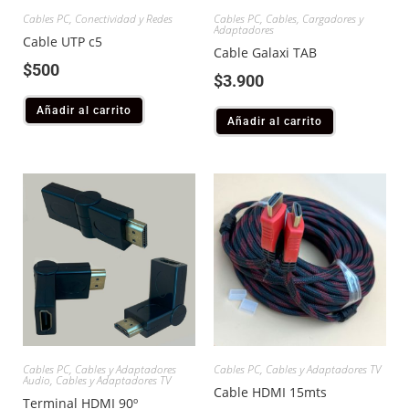
Cables PC
,
Conectividad y Redes
Cables PC
,
Cables, Cargadores y
Adaptadores
Cable UTP c5
Cable Galaxi TAB
$
500
$
3.900
Añadir al carrito
Añadir al carrito
Cables PC
,
Cables y Adaptadores
Cables PC
,
Cables y Adaptadores TV
Audio
,
Cables y Adaptadores TV
Cable HDMI 15mts
Terminal HDMI 90º