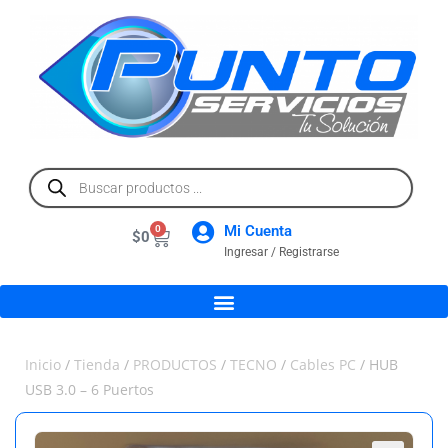
Mi Cuenta
0
$
0
Ingresar / Registrarse
Inicio
/
Tienda
/
PRODUCTOS
/
TECNO
/
Cables PC
/ HUB
USB 3.0 – 6 Puertos