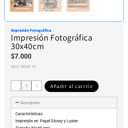
Impresión Fotográfica
Impresión Fotográfica
30x40cm
$
7.000
SKU:
0008-10
Añadir al carrito
-
+
Descripción
Características:
Impresión en Papel Glossy y Luster
Tamaño 30×40 cms.