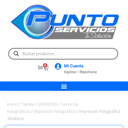
Mi Cuenta
0
$
0
Ingresar / Registrarse
Inicio
/
Tienda
/
SERVICIOS
/
Servicios
Fotográficos
/
Impresión Fotográfica
/ Impresión Fotográfica
30x40cm