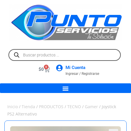
Mi Cuenta
0
$
0
Ingresar / Registrarse
Inicio
/
Tienda
/
PRODUCTOS
/
TECNO
/
Gamer
/ Joystick
PS2 Alternativo