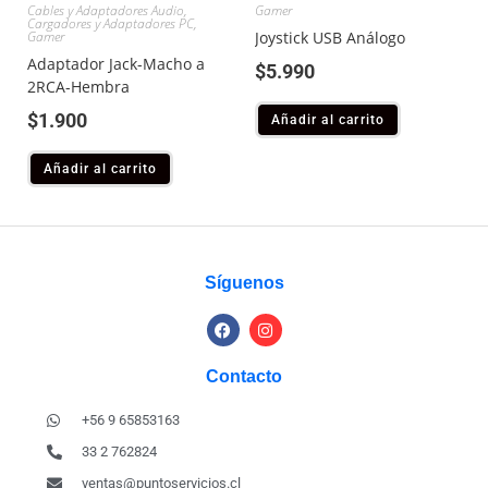
Cables y Adaptadores Audio
,
Gamer
Cargadores y Adaptadores PC
,
Gamer
Joystick USB Análogo
Adaptador Jack-Macho a
$
5.990
2RCA-Hembra
$
1.900
Añadir al carrito
Añadir al carrito
Síguenos
Contacto
+56 9 65853163
33 2 762824
ventas@puntoservicios.cl