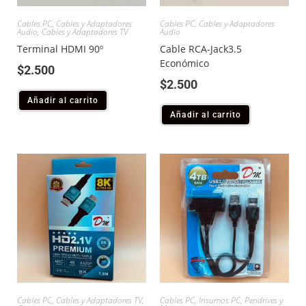
Cables PC
,
Cables y Adaptadores
Cables PC
,
Cables y Adaptadores
Audio
,
Cables y Adaptadores TV
Audio
Terminal HDMI 90º
Cable RCA-Jack3.5
Económico
$
2.500
$
2.500
Añadir al carrito
Añadir al carrito
Cables PC
,
Cables y Adaptadores TV
,
Cables PC
,
Insumos PC
,
Pendrives y