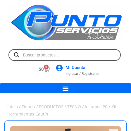
Mi Cuenta
0
$
0
Ingresar / Registrarse
Inicio
/
Tienda
/
PRODUCTOS
/
TECNO
/
Insumos PC
/ Kit
Herramientas Cautín