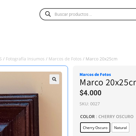
PRODUCTOS
SERVICIOS
NOSOTROS
S
/
Fotografía Insumos
/
Marcos de Fotos
/ Marco 20x25cm
Marcos de Fotos
Marco 20x25
$
4.000
SKU:
0027
COLOR
: CHERRY OSCURO
Cherry Oscuro
Natural