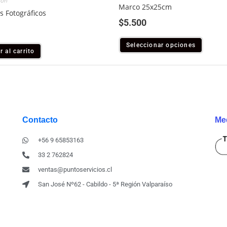
ión
Marco 25x25cm
s Fotográficos
$
5.500
Seleccionar opciones
r al carrito
Contacto
Me
+56 9 65853163
33 2 762824
ventas@puntoservicios.cl
San José Nº62 - Cabildo - 5ª Región Valparaíso