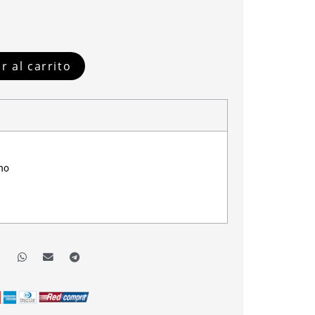
r al carrito
no