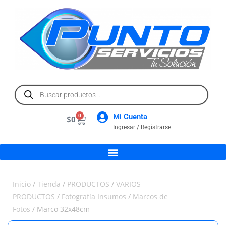
Mi Cuenta
0
$
0
Ingresar / Registrarse
Inicio
/
Tienda
/
PRODUCTOS
/
VARIOS
PRODUCTOS
/
Fotografía Insumos
/
Marcos de
Fotos
/ Marco 32x48cm