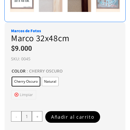
Marcos de Fotos
Marco 32x48cm
$
9.000
SKU:
0045
COLOR
: CHERRY OSCURO
Cherry Oscuro
Natural
Limpiar
Añadir al carrito
-
+