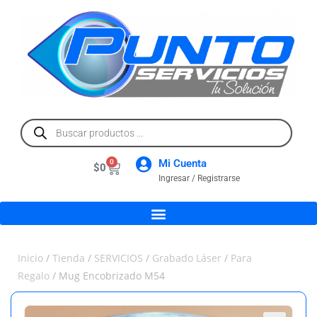
Mi Cuenta
0
$
0
Ingresar / Registrarse
Inicio
/
Tienda
/
SERVICIOS
/
Grabado Láser
/
Para
Regalo
/ Mug Encobrizado M54