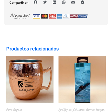
Compartir en
Productos relacionados
Para Regalo
Audífonos
,
Celulares
,
Gamer
,
Hogar
,