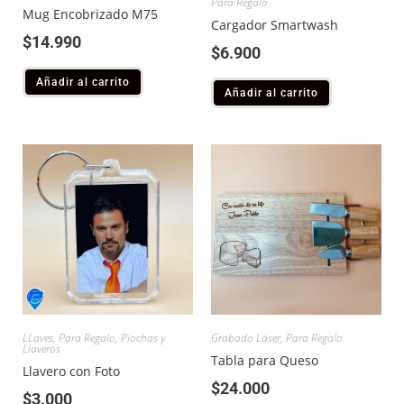
Para Regalo
Mug Encobrizado M75
Cargador Smartwash
$
14.990
$
6.900
Añadir al carrito
Añadir al carrito
LLaves
,
Para Regalo
,
Piochas y
Grabado Láser
,
Para Regalo
Llaveros
Tabla para Queso
Llavero con Foto
$
24.000
$
3.000