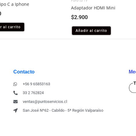
Para tu TV
ipo C a Iphone
Adaptador HDMI Mini
0
$
2.900
r al carrito
Añadir al carrito
Contacto
Me
+56 9 65853163
33 2 762824
ventas@puntoservicios.cl
San José Nº62 - Cabildo - 5ª Región Valparaíso