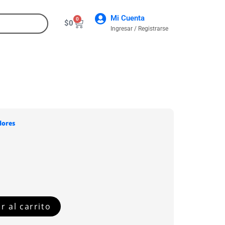
Mi Cuenta
0
$
0
Ingresar / Registrarse
CONTACTO
dores
P
r al carrito