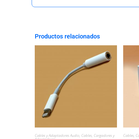
Productos relacionados
Cables y Adaptadores Audio
,
Cables, Cargadores y
Cables, C