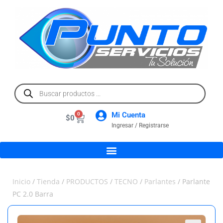
Mi Cuenta
0
$
0
Ingresar / Registrarse
Inicio
/
Tienda
/
PRODUCTOS
/
TECNO
/
Parlantes
/ Parlante
PC 2.0 Barra