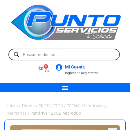
Mi Cuenta
0
$
0
Ingresar / Registrarse
Inicio
/
Tienda
/
PRODUCTOS
/
TECNO
/
Pendrives y
Memorias
/ Pendrive 128GB Microduo